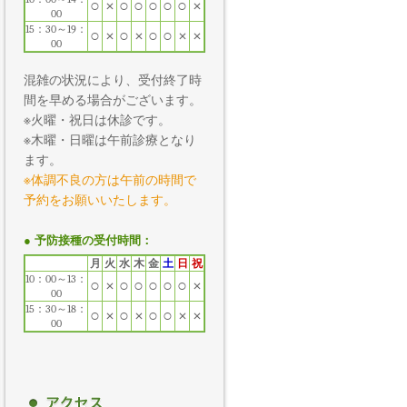
○
×
○
○
○
○
○
×
00
15：30～19：
○
×
○
×
○
○
×
×
00
混雑の状況により、受付終了時
間を早める場合がございます。
※火曜・祝日は休診です。
※木曜・日曜は午前診療となり
ます。
※体調不良の方は午前の時間で
予約をお願いいたします。
● 予防接種の受付時間：
月
火
水
木
金
土
日
祝
10：00～13：
○
×
○
○
○
○
○
×
00
15：30～18：
○
×
○
×
○
○
×
×
00