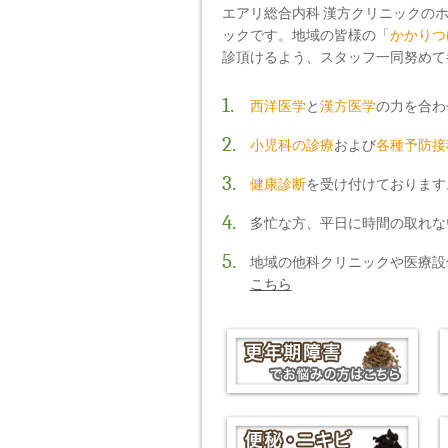
エアリ総合内科 漢方クリニックの
ックです。地域の皆様の「
かかりつ
診頂けるよう、スタッフ一同努めて
1.
西洋医学
と
漢方医学
の力を合わ
2.
小児科の診療
および
各種予防接
3.
健康診断
を受け付けております
4.
多忙な方、平日に時間の取れな
5.
地域の他科クリニックや医療設
こちら