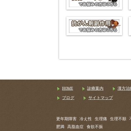
HOME
診療案内
漢方治
ブログ
サイトマップ
更年期障害
冷え性
生理痛
生理不順
肥満
高脂血症
食欲不振