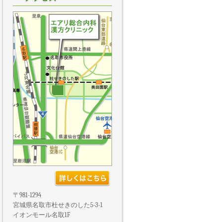
〒981-1294
宮城県名取市杜せきのした5-3-1
イオンモール名取1F