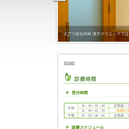
エアリ総合内科 漢方クリニックで
HOME
受付時間
10：00～13：00
定期薬・
午前
13：00～13：30
*体調の
午後
15：30～18：45
定期薬・
診療スケジュール