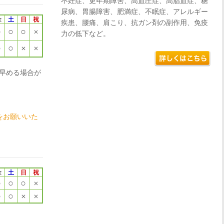
不妊症、更年期障害、高血圧症、高脂血症、糖
尿病、胃腸障害、肥満症、不眠症、アレルギー
金
土
日
祝
疾患、腰痛、肩こり、抗ガン剤の副作用、免疫
○
○
○
×
力の低下など。
○
○
×
×
早める場合が
。
をお願いいた
金
土
日
祝
○
○
○
×
○
○
×
×