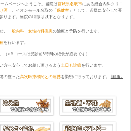
ホームページへようこそ。当院は
宮城県名取市
にある総合内科クリニ
け医
」、イオンモール名取の「
保健室
」として、皆様に安心して受
参ります。当院の特徴は以下となります。
せ、
一般内科・女性内科疾患
の治療と予防を行います。
種
を行います。
。（※Ｂコースは受診前8時間の絶食が必要です）
い方へ安心してお越し頂けるよう
土日も診療
を行います。
備の整った
高次医療機関との連携
を緊密に行っております。
詳細は