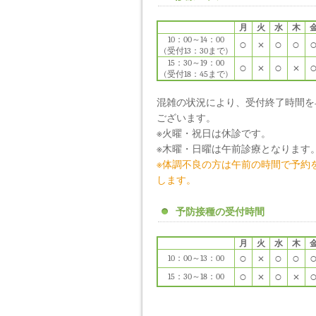
月
火
水
木
10：00～14：00
○
×
○
○
(受付13：30まで)
15：30～19：00
○
×
○
×
(受付18：45まで)
混雑の状況により、受付終了時間を
ございます。
※火曜・祝日は休診です。
※木曜・日曜は午前診療となります
※体調不良の方は午前の時間で予約
します。
予防接種の受付時間
月
火
水
木
○
×
○
○
10：00～13：00
○
×
○
×
15：30～18：00