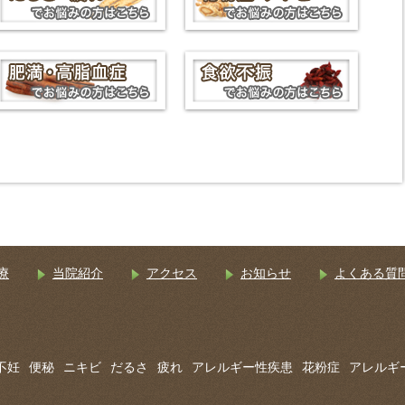
療
当院紹介
アクセス
お知らせ
よくある質
不妊
便秘
ニキビ
だるさ
疲れ
アレルギー性疾患
花粉症
アレルギ