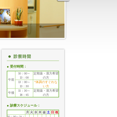
● 受付時間：
10：00～
定期薬・漢方希望
13：00
の方
午前
13：00～
*体調のすぐれな
13：30
い方
15：30～
定期薬・漢方希望
午後
18：45
の方
● 診療スケジュール：
月
火
水
木
金
土
日
祝
10：00～14：